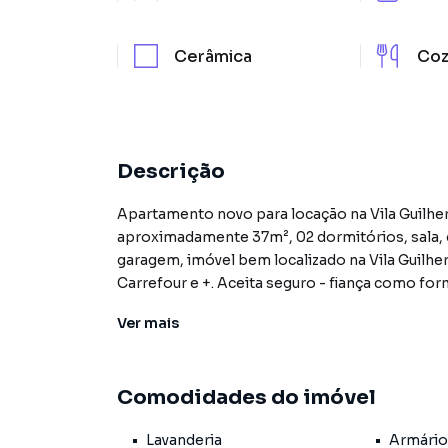
Cerâmica
Coz
Descrição
Apartamento novo para locação na Vila Guilherme, primei
aproximadamente 37m², 02 dormitórios, sala, c
garagem, imóvel bem localizado na Vila Guilherme, ao lado da Marginal Tietê, próximo a mercado
Carrefour e +. Aceita seguro - fiança como fo
visita (11) 2909 - 3434.
Ver
mais
Apartamento para Aluguel em região valorizada
Comodidades do imóvel
encontrou o que procurava ou deseja mais i
contato com nossa equipe pelo telefone (11) 
Lavanderia
Armário