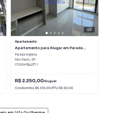
8
Apartamento
Apa
Apartamento para Alugar em Parada
Apa
Inglesa
Parada Inglesa
0
-
São Paulo
,
SP
São
30
m²
1
1
R$ 2.250,00
R$
Aluguel
Condomínio
R$ 310,00
·
IPTU
R$ 50,00
Con
veis em
Vila Guilherme