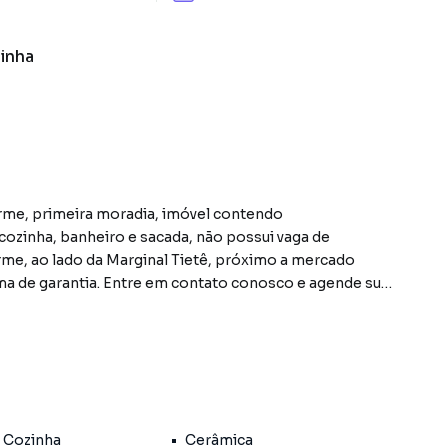
inha
ra moradia, imóvel contendo
ozinha, banheiro e sacada, não possui vaga de
rma de garantia. Entre em contato conosco e agende sua
 do bairro Vila Guilherme, em São Paulo. Não
nformações sobre Apartamento em São Paulo? Entre em
2909-3434.
 Cozinha
Cerâmica