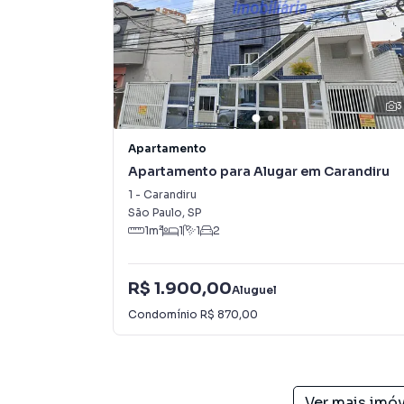
3
Apartamento
Apartamento para Alugar em Carandiru
1
-
Carandiru
São Paulo
,
SP
1
m²
1
1
2
R$ 1.900,00
Aluguel
Condomínio
R$ 870,00
Ver mais imó