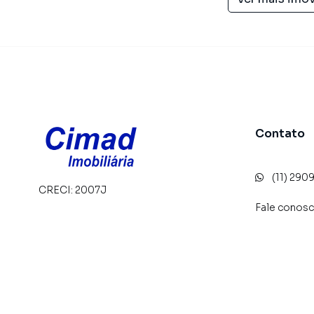
Contato
(11) 290
CRECI:
2007J
Fale conos