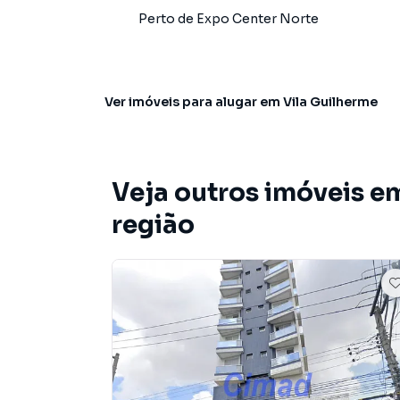
um time de programadores, corretores treina
Perto de
Expo Center Norte
atender proprietários e inquilinos.
Saiba como é morar em
Vila Guilherme
Ver imóveis
para alugar em Vila Guilherme
Veja outros imóveis e
região