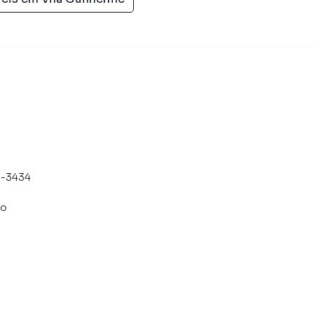
9-3434
co