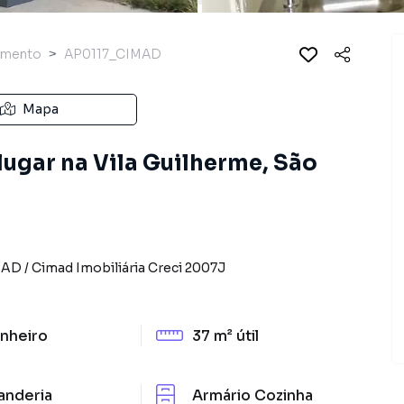
amento
AP0117_CIMAD
Mapa
ugar na Vila Guilherme, São
MAD
/
Cimad Imobiliária
Creci
2007J
nheiro
37 m²
útil
anderia
Armário Cozinha