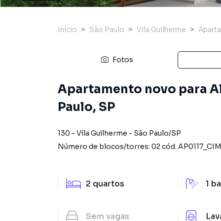
Início
São Paulo
Vila Guilherme
Apart
Fotos
Apartamento novo para Al
Paulo, SP
130
-
Vila Guilherme
-
São Paulo
/
SP
Número de blocos/torres:
02
cód.
AP0117_CI
2
quartos
1
ba
Sem
vagas
Lav