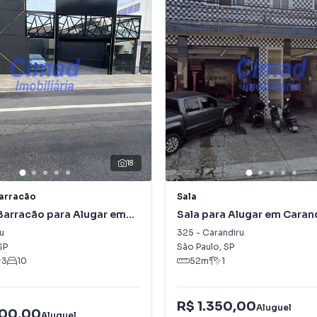
18
Barracão
Sala
Barracão para Alugar em
Sala para Alugar em Caran
u
u
325
-
Carandiru
SP
São Paulo
,
SP
3
10
52
m²
1
R$ 1.350,00
Aluguel
000,00
Aluguel