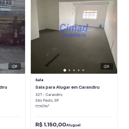
8
6
Sala
diru
Sala para Alugar em Carandiru
327
-
Carandiru
São Paulo
,
SP
47
m²
R$ 1.150,00
Aluguel