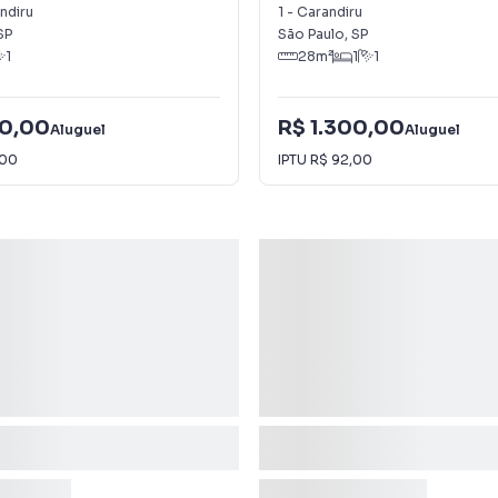
u
Carandiru
ndiru
1
-
Carandiru
SP
São Paulo
,
SP
1
28
m²
1
1
00,00
R$ 1.300,00
Aluguel
Aluguel
,00
IPTU
R$ 92,00