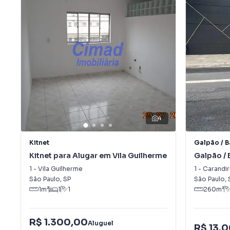
4
Kitnet
Galpão / 
Kitnet para Alugar em Vila Guilherme
Galpão / 
Carandir
1
-
Vila Guilherme
1
-
Carandir
São Paulo
,
SP
São Paulo
,
1
m²
1
1
260
m²
R$ 1.300,00
Aluguel
R$ 13.