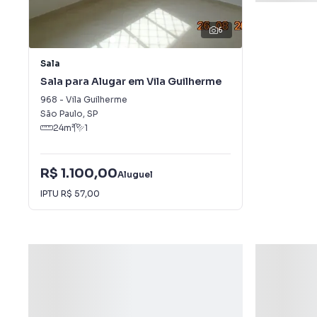
6
Sala
Sala para Alugar em Vila Guilherme
968
-
Vila Guilherme
São Paulo
,
SP
24
m²
1
R$ 1.100,00
Aluguel
IPTU
R$ 57,00