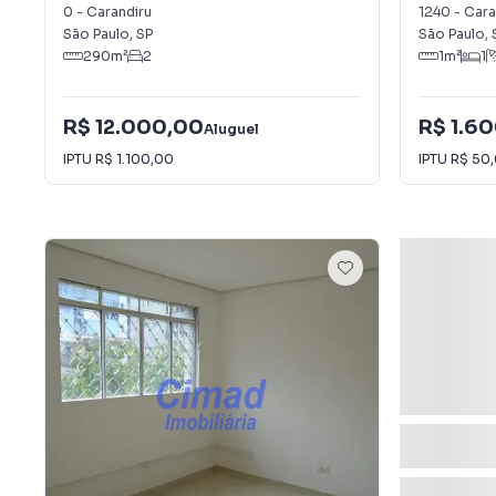
Carandiru
Carandir
0
-
Carandiru
1240
-
Cara
São Paulo
,
SP
São Paulo
,
290
m²
2
1
m²
1
R$ 12.000,00
R$ 1.6
Aluguel
IPTU
R$ 1.100,00
IPTU
R$ 50