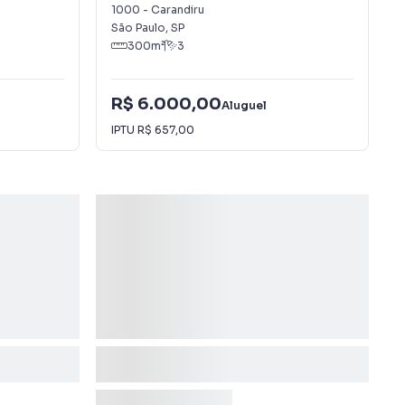
1000
-
Carandiru
São Paulo
,
SP
300
m²
3
R$ 6.000,00
Aluguel
IPTU
R$ 657,00