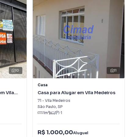
10
11
Casa
m Vila
Casa para Alugar em Vila Medeiros
71
-
Vila Medeiros
São Paulo
,
SP
1
m²
1
1
R$ 1.000,00
Aluguel