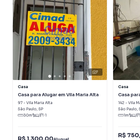
7
Casa
Casa
Casa para Alugar em Vila Maria Alta
Casa para
97
-
Vila Maria Alta
142
-
Vila M
São Paulo
,
SP
São Paulo
,
30
m²
1
1
1
m²
1
R$ 750
R$ 1.300,00
Aluguel