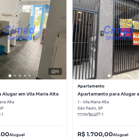
10
Apartamento
 Alugar em Vila Maria Alta
Apartamento para Alugar e
Maria Alta
aria Alta
1
-
Vila Maria Alta
SP
São Paulo
,
SP
1
1
m²
2
1
,00
R$ 1.700,00
Aluguel
Aluguel