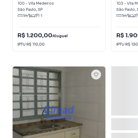
100
-
Vila Medeiros
103
-
Vila 
São Paulo
,
SP
São Paulo
,
1
m²
1
1
1
m²
2
R$ 1.200,00
R$ 1.9
Aluguel
IPTU
R$ 110,00
IPTU
R$ 130