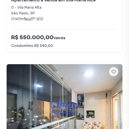
Apartamento à Venda em Vila Maria Alta
0
-
Vila Maria Alta
São Paulo
,
SP
47
m²
2
1
1
R$ 550.000,00
Venda
Condomínio
R$ 590,00