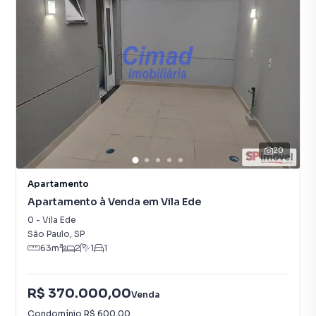
20
Apartamento
Apartamento à Venda em Vila Ede
0
-
Vila Ede
São Paulo
,
SP
63
m²
2
1
1
R$ 370.000,00
Venda
Condomínio
R$ 600,00