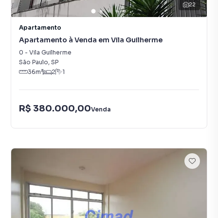
22
Apartamento
Apartamento à Venda em Vila Guilherme
0
-
Vila Guilherme
São Paulo
,
SP
36
m²
2
1
R$ 380.000,00
Venda