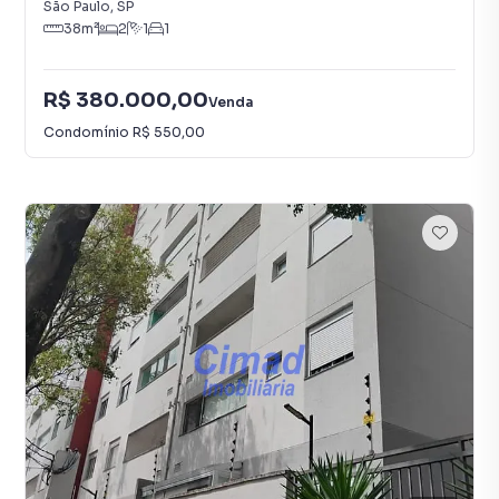
São Paulo
,
SP
38
m²
2
1
1
R$ 380.000,00
Venda
Condomínio
R$ 550,00