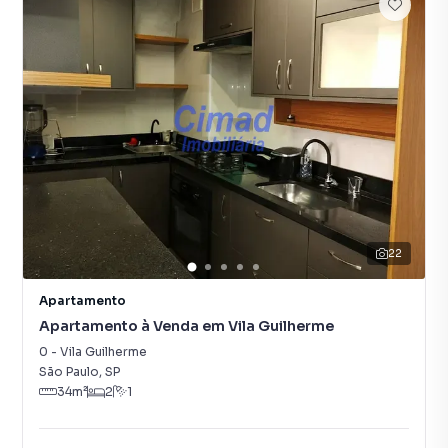
22
Apartamento
Apartamento à Venda em Vila Guilherme
0
-
Vila Guilherme
São Paulo
,
SP
34
m²
2
1