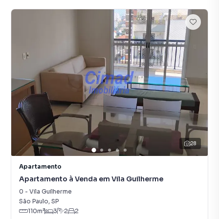
28
Apartamento
Apartamento à Venda em Vila Guilherme
0
-
Vila Guilherme
São Paulo
,
SP
110
m²
3
2
2