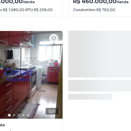
.000,00
R$ 460.000,00
Venda
Venda
io
R$ 1.080,00
·
IPTU
R$ 239,00
Condomínio
R$ 750,00
21
nto