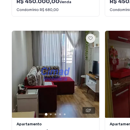
R$ 450.000,00
R$ 450
Venda
Condomínio
R$ 680,00
Condomín
7
Apartamento
Apartame