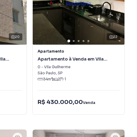
20
22
Apartamento
ila
Apartamento à Venda em Vila
Guilherme
0
-
Vila Guilherme
São Paulo
,
SP
34
m²
2
1
R$ 430.000,00
Venda