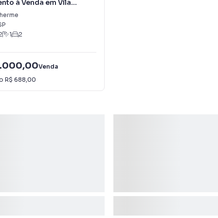
nto à Venda em Vila
e
ilherme
SP
2
1
2
.000,00
Venda
io
R$ 688,00