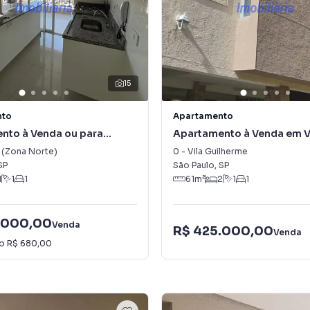
15
nto
Apartamento
nto à Venda ou para
Apartamento à Venda em V
 Vila Diva (Zona Norte)
Guilherme
a (Zona Norte)
0
-
Vila Guilherme
SP
São Paulo
,
SP
1
1
1
61
m²
2
1
1
.000,00
Venda
R$ 425.000,00
Venda
io
R$ 680,00