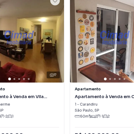
17
nto
Apartamento
nto à Venda em Vila
Apartamento à Venda em C
e
lherme
1
-
Carandiru
SP
São Paulo
,
SP
3
2
1
50
m²
2
1
2