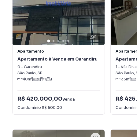
19
Apartamento
Apartame
Apartamento à Venda em Carandiru
Apartame
Alugar em
0
-
Carandiru
1
-
Vila Div
São Paulo
,
SP
São Paulo
,
40
m²
2
1
1
35
m²
R$ 420.000,00
R$ 425
Venda
Condomínio
R$ 600,00
Condomín