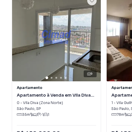
9
Apartamento
Apartame
Apartamento à Venda em Vila Diva
Apartame
(Zona Norte)
Guilherm
0
-
Vila Diva (Zona Norte)
1
-
Vila Gui
São Paulo
,
SP
São Paulo
,
35
m²
1
1
1
78
m²