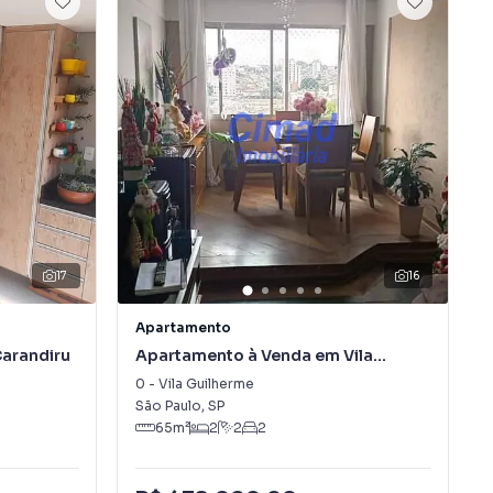
17
16
Apartamento
arandiru
Apartamento à Venda em Vila
Guilherme
0
-
Vila Guilherme
São Paulo
,
SP
65
m²
2
2
2