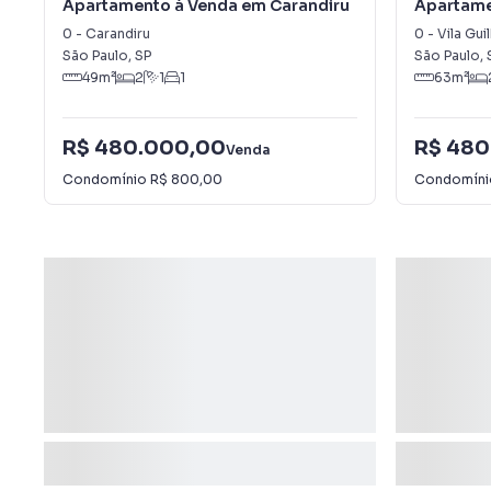
Apartamento à Venda em Carandiru
Apartame
Guilherm
0
-
Carandiru
0
-
Vila Gu
São Paulo
,
SP
São Paulo
,
49
m²
2
1
1
63
m²
R$ 480.000,00
R$ 480
Venda
Condomínio
R$ 800,00
Condomín