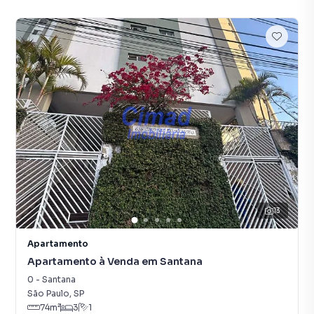
13
Apartamento
Apartamento à Venda em Santana
0
-
Santana
São Paulo
,
SP
74
m²
3
1