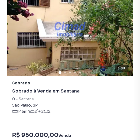
18
Sobrado
Sobrado à Venda em Santana
0
-
Santana
São Paulo
,
SP
145
m²
2
2
2
R$ 950.000,00
Venda