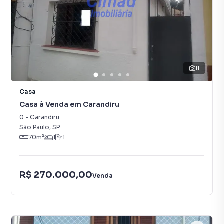
11
Casa
Casa à Venda em Carandiru
0
-
Carandiru
São Paulo
,
SP
70
m²
1
1
R$ 270.000,00
Venda