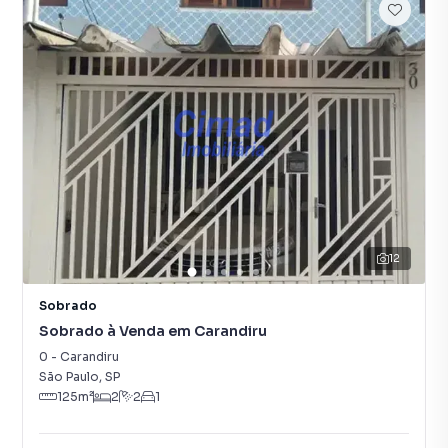
12
Sobrado
Sobrado à Venda em Carandiru
0
-
Carandiru
São Paulo
,
SP
125
m²
2
2
1