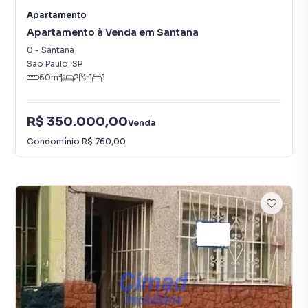
Apartamento
Apartamento à Venda em Santana
0
-
Santana
São Paulo
,
SP
60
m²
2
1
1
R$ 350.000,00
Venda
Condomínio
R$ 760,00