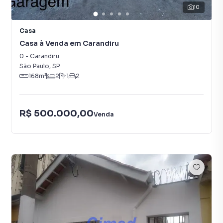
10
Casa
Casa à Venda em Carandiru
0
-
Carandiru
São Paulo
,
SP
168
m²
2
1
2
R$ 500.000,00
Venda