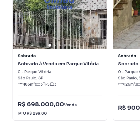
25
Sobrado
Sobrado
Sobrado à Venda em Parque Vitória
Sobrado 
0
-
Parque Vitória
0
-
Parque V
São Paulo
,
SP
São Paulo
,
186
m²
3
5
3
126
m²
R$ 698.000,00
Venda
R$ 900
IPTU
R$ 299,00