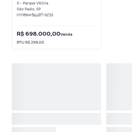
0
-
Parque Vitória
São Paulo
,
SP
186
m²
3
5
3
R$ 698.000,00
Venda
IPTU
R$ 299,00