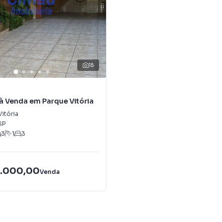
15
à Venda em Parque Vitória
itória
SP
3
1
3
.000,00
Venda