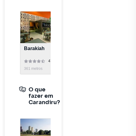
Barakiah
Maria Farofa Bar e
Restaurante
4772
avaliações
1386
avaliaç
361
metros
678
metros
O que
fazer em
Carandiru?