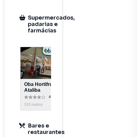
Supermercados,
padarias e
farmácias
Oba Hortifruti Santana
Carrefour Express
Ataliba
Ezequiel Freire
4626
avaliações
871
avaliaç
333
metros
854
metros
Bares e
restaurantes