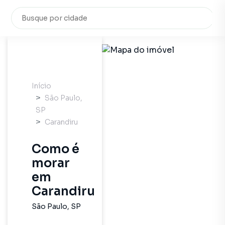
Início
São Paulo
,
SP
Carandiru
Como é
morar
em
Carandiru
São Paulo
,
SP