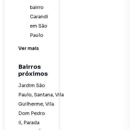
bairro
Carandiru
em São
Paulo
SP com
Ver
mais
2
dormitórios
Bairros
próximos
Apartamento
à venda
Jardim São
no
Paulo
,
Santana
,
Vila
bairro
Guilherme
,
Vila
Carandiru
Dom Pedro
em São
II
,
Parada