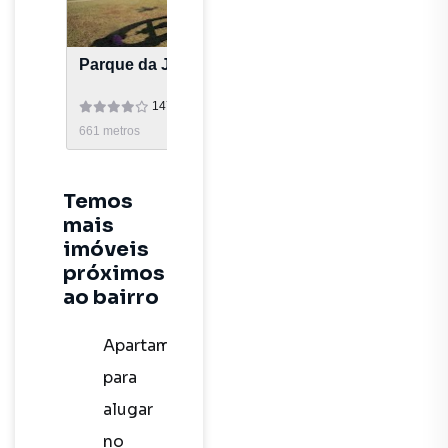
Parque da Juventude
14728
avaliações
661
metros
Temos
mais
imóveis
próximos
ao bairro
Apartamento
para
alugar
no