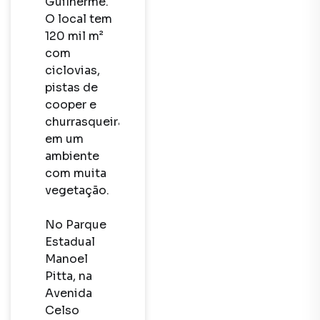
Guilherme. 
O local tem 
120 mil m² 
com 
ciclovias, 
pistas de 
cooper e 
churrasqueiras 
em um 
ambiente 
com muita 
vegetação.

No Parque 
Estadual 
Manoel 
Pitta, na 
Avenida 
Celso 