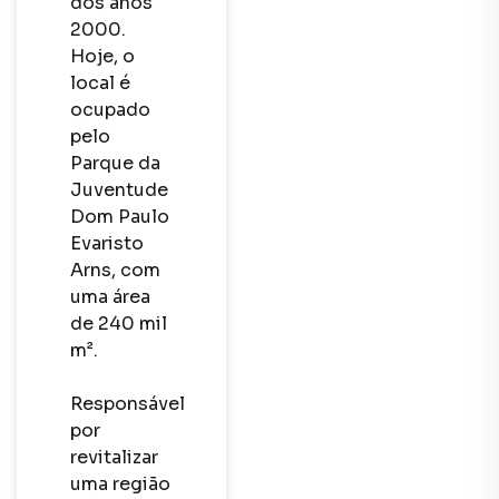
dos anos 
2000. 
Hoje, o 
local é 
ocupado 
pelo 
Parque da 
Juventude 
Dom Paulo 
Evaristo 
Arns, com 
uma área 
de 240 mil 
m². 

Responsável 
por 
revitalizar 
uma região 